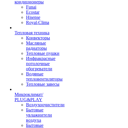
кондиционеры
Funai
Ecostar
Hisense
Royal-Clima
Тепловая техника
Конвекторы
Масляные
радиаторы
Тепловые пушки
Инфракрасные
потолочные
обогреватели
Водяные
тепловентиляторы
Тепловые завесы
Микроклимат/
PLUG&PLAY
Воздухоочистители
Бытовые
увлажнители
воздуха
Бытовые