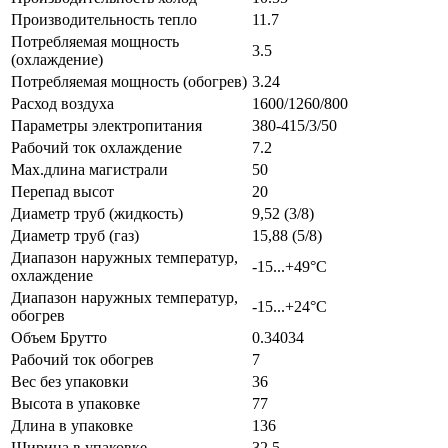
Производительность тепло
11.7
Потребляемая мощность
3.5
(охлаждение)
Потребляемая мощность (обогрев)
3.24
Расход воздуха
1600/1260/800
Параметры электропитания
380-415/3/50
Рабочий ток охлаждение
7.2
Max.длина магистрали
50
Перепад высот
20
Диаметр труб (жидкость)
9,52 (3/8)
Диаметр труб (газ)
15,88 (5/8)
Диапазон наружных температур,
-15...+49°С
охлаждение
Диапазон наружных температур,
-15...+24°С
обогрев
Объем Брутто
0.34034
Рабочий ток обогрев
7
Вес без упаковки
36
Высота в упаковке
77
Длина в упаковке
136
Ширина в упаковке
32.5