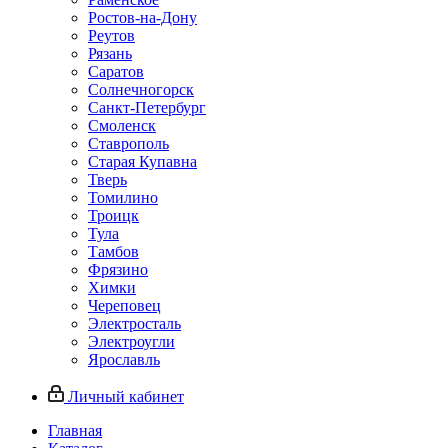
Ростов-на-Дону
Реутов
Рязань
Саратов
Солнечногорск
Санкт-Петербург
Смоленск
Ставрополь
Старая Купавна
Тверь
Томилино
Троицк
Тула
Тамбов
Фрязино
Химки
Череповец
Электросталь
Электроугли
Ярославль
Личный кабинет
Главная