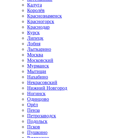
Калуга
Королёв
Краснознаменск
Красногорск
Краснодар
Курск
Липецк
Лобня
Лыткарино
Москва
Московский
Мурманск
Мытищи
Нахабино
Некрасовский
Нижний Новгород
Ногинск
Одинцово
Орёл
Пенза
Петрозаводск
Подольск
Псков
Пушкино
Раменское