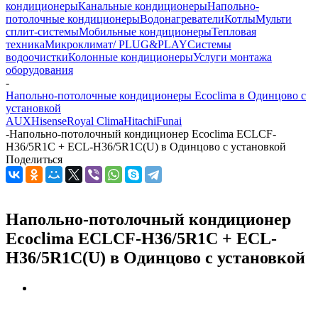
кондиционеры
Канальные кондиционеры
Напольно-
потолочные кондиционеры
Водонагреватели
Котлы
Мульти
сплит-системы
Мобильные кондиционеры
Тепловая
техника
Микроклимат/ PLUG&PLAY
Системы
водоочистки
Колонные кондиционеры
Услуги монтажа
оборудования
-
Напольно-потолочные кондиционеры Ecoclima в Одинцово с
установкой
AUX
Hisense
Royal Clima
Hitachi
Funai
-
Напольно-потолочный кондиционер Ecoclima ECLCF-
H36/5R1C + ECL-H36/5R1C(U) в Одинцово с установкой
Поделиться
Напольно-потолочный кондиционер
Ecoclima ECLCF-H36/5R1C + ECL-
H36/5R1C(U) в Одинцово с установкой