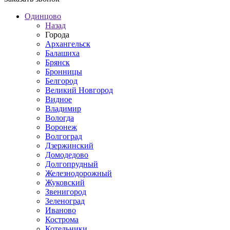
Одинцово
Назад
Города
Архангельск
Балашиха
Брянск
Бронницы
Белгород
Великий Новгород
Видное
Владимир
Вологда
Воронеж
Волгоград
Дзержинский
Домодедово
Долгопрудный
Железнодорожный
Жуковский
Звенигород
Зеленоград
Иваново
Кострома
Котельники