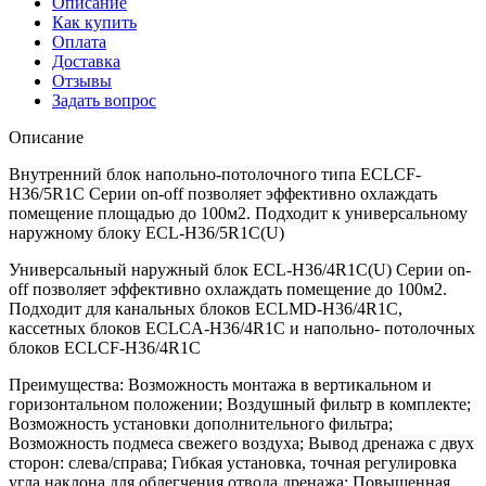
Описание
Как купить
Оплата
Доставка
Отзывы
Задать вопрос
Описание
Внутренний блок напольно-потолочного типа ECLCF-
H36/5R1C Серии on-off позволяет эффективно охлаждать
помещение площадью до 100м2. Подходит к универсальному
наружному блоку ECL-H36/5R1C(U)
Универсальный наружный блок ECL-H36/4R1C(U) Серии on-
off позволяет эффективно охлаждать помещение до 100м2.
Подходит для канальных блоков ECLMD-H36/4R1C,
кассетных блоков ECLCA-H36/4R1C и напольно- потолочных
блоков ECLCF-H36/4R1C
Преимущества: Возможность монтажа в вертикальном и
горизонтальном положении; Воздушный фильтр в комплекте;
Возможность установки дополнительного фильтра;
Возможность подмеса свежего воздуха; Вывод дренажа с двух
сторон: слева/справа; Гибкая установка, точная регулировка
угла наклона для облегчения отвода дренажа; Повышенная