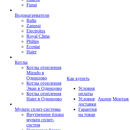
Funai
Водонагреватели
Ballu
Zanussi
Electrolux
Royal Clima
Philips
Ecostar
Haier
Котлы
Котлы отопления
Mizudo в
Одинцово
Как купить
Котлы отопления
Эван в Одинцово
Условия
Котлы отопления
оплаты
Haier в Одинцово
Условия
Акции
Монтаж
доставки
Мульти сплит-системы
Гарантия
Внутренние блоки
на товар
мульти сплит-
систем