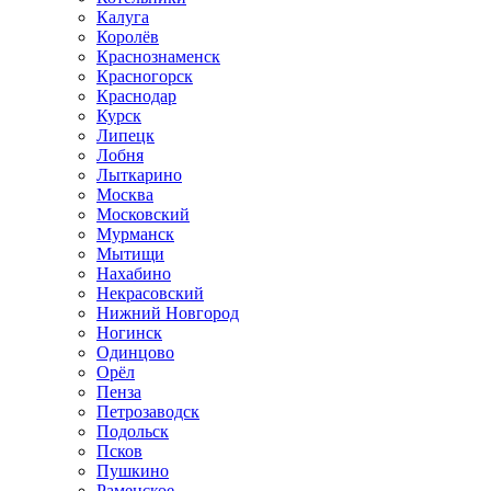
Калуга
Королёв
Краснознаменск
Красногорск
Краснодар
Курск
Липецк
Лобня
Лыткарино
Москва
Московский
Мурманск
Мытищи
Нахабино
Некрасовский
Нижний Новгород
Ногинск
Одинцово
Орёл
Пенза
Петрозаводск
Подольск
Псков
Пушкино
Раменское