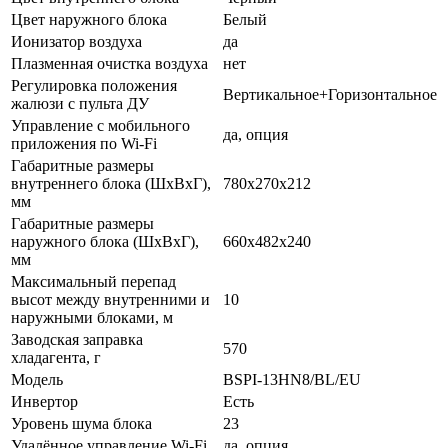
Цвет наружного блока
Белый
Ионизатор воздуха
да
Плазменная очистка воздуха
нет
Регулировка положения
Вертикальное+Горизонтальное
жалюзи с пульта ДУ
Управление c мобильного
да, опция
приложения по Wi-Fi
Габаритные размеры
внутреннего блока (ШхВхГ),
780х270х212
мм
Габаритные размеры
наружного блока (ШхВхГ),
660х482х240
мм
Максимальный перепад
высот между внутренними и
10
наружными блоками, м
Заводская заправка
570
хладагента, г
Модель
BSPI-13HN8/BL/EU
Инвертор
Есть
Уровень шума блока
23
Удалённое управление Wi-Fi
да, опция