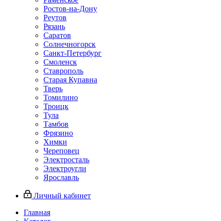
Ростов-на-Дону
Реутов
Рязань
Саратов
Солнечногорск
Санкт-Петербург
Смоленск
Ставрополь
Старая Купавна
Тверь
Томилино
Троицк
Тула
Тамбов
Фрязино
Химки
Череповец
Электросталь
Электроугли
Ярославль
Личный кабинет
Главная