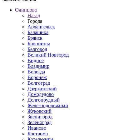
Одинцово
Назад
Города
Архангельск
Балашиха
Брянск
Бронницы
Белгород
Великий Новгород
Видное
Владимир
Вологда
Воронеж
Волгоград
Дзержинский
Домодедово
Долгопрудный
Железнодорожный
Жуковский
Звенигород
Зеленоград
Иваново
Кострома
Котельники