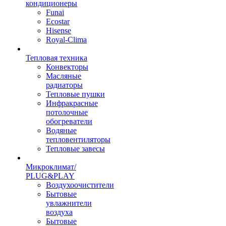
кондиционеры
Funai
Ecostar
Hisense
Royal-Clima
Тепловая техника
Конвекторы
Масляные
радиаторы
Тепловые пушки
Инфракрасные
потолочные
обогреватели
Водяные
тепловентиляторы
Тепловые завесы
Микроклимат/
PLUG&PLAY
Воздухоочистители
Бытовые
увлажнители
воздуха
Бытовые