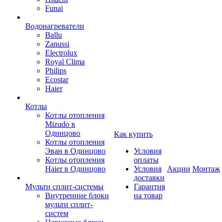
Funai
Водонагреватели
Ballu
Zanussi
Electrolux
Royal Clima
Philips
Ecostar
Haier
Котлы
Котлы отопления
Mizudo в
Одинцово
Как купить
Котлы отопления
Эван в Одинцово
Условия
Котлы отопления
оплаты
Haier в Одинцово
Условия
Акции
Монтаж
доставки
Мульти сплит-системы
Гарантия
Внутренние блоки
на товар
мульти сплит-
систем