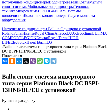
потолочные кондиционеры
Водонагреватели
Котлы
Мульти
сплит-системы
Мобильные кондиционеры
Тепловая
техника
Микроклимат/ PLUG&PLAY
Системы
водоочистки
Колонные кондиционеры
Услуги монтажа
оборудования
-
Настенные кондиционеры Ballu в Одинцово с установкой
Roland
Funai
Hisense
Royal Clima
Alfacool
AUX
Ecoclima
ULTIMA
COMFORT
LEGION
Ecostar
Royal Terma
HIGH
LIFE
Electrolux
Haier
Hitachi
LG
-
Ballu сплит-система инверторного типа серии Platinum Black
DC BSPI-13HN8/BL/EU с установкой
Поделиться
Ballu сплит-система инверторного
типа серии Platinum Black DC BSPI-
13HN8/BL/EU с установкой
Купить в рассрочку