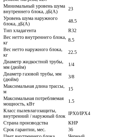
Минимальный уровень шума
23
внутреннего блока, дБ(А)
Уровень шума наружного
48.5
блока, дБ(А)
Тип хладагента
R32
Вес нетто внутреннего блока,
8.5
кг
Вес нетто наружного блока,
22.5
кг
Диаметр жидкостной трубы,
1/4
мм (дюйм)
Диаметр газовой трубы, мм
3/8
(дюйм)
Максимальная длина трассы,
15
м
Максимальная потребляемая
1.5
мощность, кВт
Класс пылевлагозащиты,
IPX0/IPX4
внутренний / наружный блок
Страна производства
КНР
Срок гарантии, мес.
36
Цвет внутреннего блока
Черный