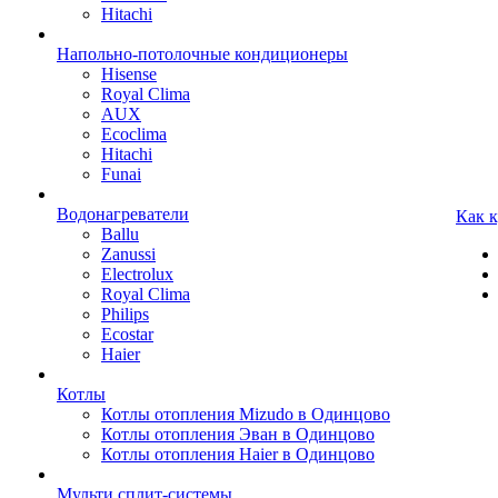
Hitachi
Напольно-потолочные кондиционеры
Hisense
Royal Clima
AUX
Ecoclima
Hitachi
Funai
Водонагреватели
Как 
Ballu
Zanussi
Electrolux
Royal Clima
Philips
Ecostar
Haier
Котлы
Котлы отопления Mizudo в Одинцово
Котлы отопления Эван в Одинцово
Котлы отопления Haier в Одинцово
Мульти сплит-системы