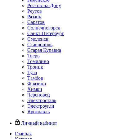
Ростов-на-Дону
Реутов
Рязань
Саратов
Солнечногорск
Санкт-Петербург
Смоленск
Ставрополь
Старая Купавна
Тверь
Томилино
Троицк
Тула
Тамбов
Фрязино
Химки
Череповец
Электросталь
Электроугли
Ярославль
Личный кабинет
Главная