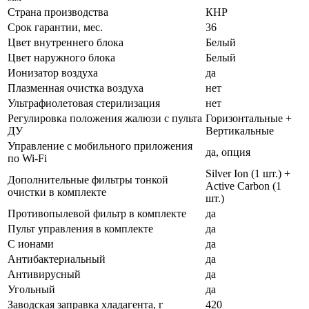
Страна производства
КНР
Срок гарантии, мес.
36
Цвет внутреннего блока
Белый
Цвет наружного блока
Белый
Ионизатор воздуха
да
Плазменная очистка воздуха
нет
Ультрафиолетовая стерилизация
нет
Регулировка положения жалюзи с пульта
Горизонтальные +
ДУ
Вертикальные
Управление c мобильного приложения
да, опция
по Wi-Fi
Silver Ion (1 шт.) +
Дополнительные фильтры тонкой
Active Carbon (1
очистки в комплекте
шт.)
Противопылевой фильтр в комплекте
да
Пульт управления в комплекте
да
С ионами
да
Антибактериальный
да
Антивирусный
да
Угольный
да
Заводская заправка хладагента, г
420