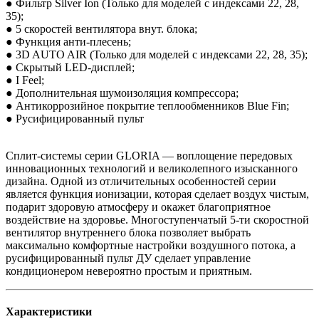
● Фильтр Silver Ion (Только для моделей с индексами 22, 28,
35);
● 5 скоростей вентилятора внут. блока;
● Функция анти-плесень;
● 3D AUTO AIR (Только для моделей с индексами 22, 28, 35);
● Скрытый LED-дисплей;
● I Feel;
● Дополнительная шумоизоляция компрессора;
● Антикоррозийное покрытие теплообменников Blue Fin;
● Русифицированный пульт
Сплит-системы серии GLORIA — воплощение передовых
инновационных технологий и великолепного изысканного
дизайна. Одной из отличительных особенностей серии
является функция ионизации, которая сделает воздух чистым,
подарит здоровую атмосферу и окажет благоприятное
воздействие на здоровье. Многоступенчатый 5-ти скоростной
вентилятор внутреннего блока позволяет выбрать
максимально комфортные настройки воздушного потока, а
русифицированный пульт ДУ сделает управление
кондиционером невероятно простым и приятным.
Характеристики