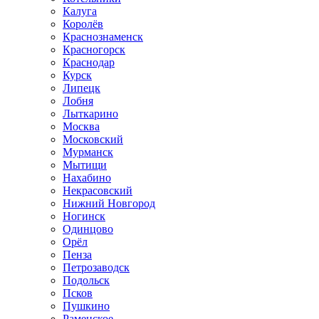
Калуга
Королёв
Краснознаменск
Красногорск
Краснодар
Курск
Липецк
Лобня
Лыткарино
Москва
Московский
Мурманск
Мытищи
Нахабино
Некрасовский
Нижний Новгород
Ногинск
Одинцово
Орёл
Пенза
Петрозаводск
Подольск
Псков
Пушкино
Раменское