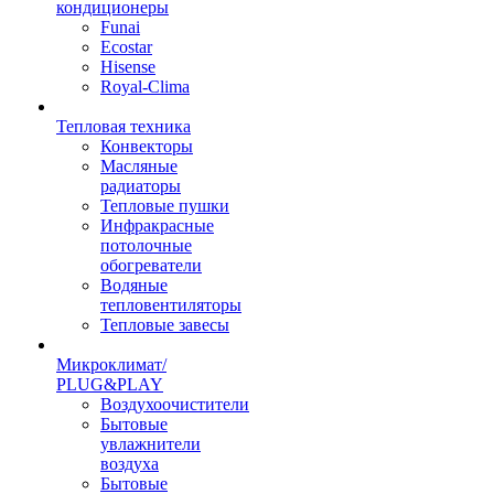
кондиционеры
Funai
Ecostar
Hisense
Royal-Clima
Тепловая техника
Конвекторы
Масляные
радиаторы
Тепловые пушки
Инфракрасные
потолочные
обогреватели
Водяные
тепловентиляторы
Тепловые завесы
Микроклимат/
PLUG&PLAY
Воздухоочистители
Бытовые
увлажнители
воздуха
Бытовые