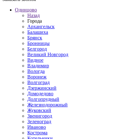
Одинцово
Назад
Города
Архангельск
Балашиха
Брянск
Бронницы
Белгород
Великий Новгород
Видное
Владимир
Вологда
Воронеж
Волгоград
Дзержинский
Домодедово
Долгопрудный
Железнодорожный
Жуковский
Звенигород
Зеленоград
Иваново
Кострома
Котельники