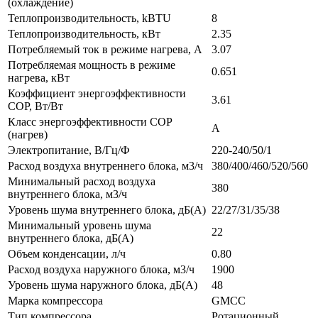
(охлаждение)
Теплопроизводительность, kBTU
8
Теплопроизводительность, кВт
2.35
Потребляемый ток в режиме нагрева, A
3.07
Потребляемая мощность в режиме
0.651
нагрева, кВт
Коэффициент энергоэффективности
3.61
COP, Вт/Вт
Класс энергоэффективности COP
A
(нагрев)
Электропитание, В/Гц/Ф
220-240/50/1
Расход воздуха внутреннего блока, м3/ч
380/400/460/520/560
Минимальный расход воздуха
380
внутреннего блока, м3/ч
Уровень шума внутреннего блока, дБ(А)
22/27/31/35/38
Минимальный уровень шума
22
внутреннего блока, дБ(А)
Объем конденсации, л/ч
0.80
Расход воздуха наружного блока, м3/ч
1900
Уровень шума наружного блока, дБ(А)
48
Марка компрессора
GMCC
Тип компрессора
Ротационный