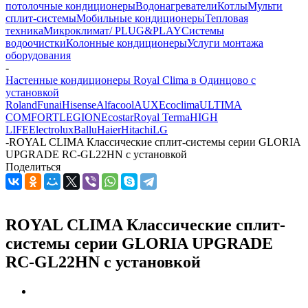
потолочные кондиционеры
Водонагреватели
Котлы
Мульти
сплит-системы
Мобильные кондиционеры
Тепловая
техника
Микроклимат/ PLUG&PLAY
Системы
водоочистки
Колонные кондиционеры
Услуги монтажа
оборудования
-
Настенные кондиционеры Royal Clima в Одинцово с
установкой
Roland
Funai
Hisense
Alfacool
AUX
Ecoclima
ULTIMA
COMFORT
LEGION
Ecostar
Royal Terma
HIGH
LIFE
Electrolux
Ballu
Haier
Hitachi
LG
-
ROYAL CLIMA Классические сплит-системы серии GLORIA
UPGRADE RC-GL22HN с установкой
Поделиться
ROYAL CLIMA Классические сплит-
системы серии GLORIA UPGRADE
RC-GL22HN с установкой