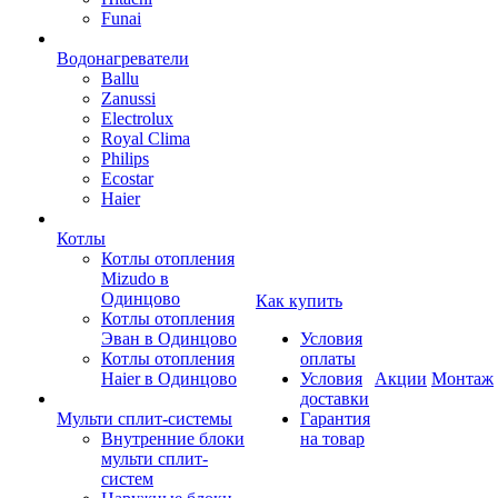
Funai
Водонагреватели
Ballu
Zanussi
Electrolux
Royal Clima
Philips
Ecostar
Haier
Котлы
Котлы отопления
Mizudo в
Одинцово
Как купить
Котлы отопления
Эван в Одинцово
Условия
Котлы отопления
оплаты
Haier в Одинцово
Условия
Акции
Монтаж
доставки
Мульти сплит-системы
Гарантия
Внутренние блоки
на товар
мульти сплит-
систем