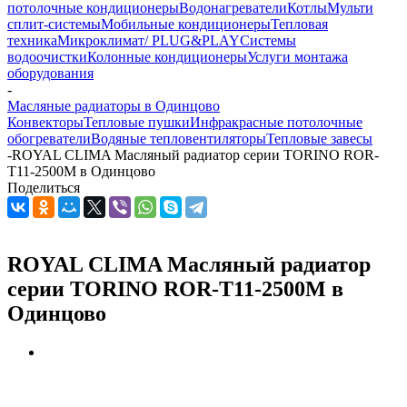
потолочные кондиционеры
Водонагреватели
Котлы
Мульти
сплит-системы
Мобильные кондиционеры
Тепловая
техника
Микроклимат/ PLUG&PLAY
Системы
водоочистки
Колонные кондиционеры
Услуги монтажа
оборудования
-
Масляные радиаторы в Одинцово
Конвекторы
Тепловые пушки
Инфракрасные потолочные
обогреватели
Водяные тепловентиляторы
Тепловые завесы
-
ROYAL CLIMA Масляный радиатор серии TORINO ROR-
T11-2500M в Одинцово
Поделиться
ROYAL CLIMA Масляный радиатор
серии TORINO ROR-T11-2500M в
Одинцово