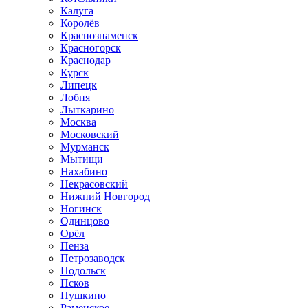
Калуга
Королёв
Краснознаменск
Красногорск
Краснодар
Курск
Липецк
Лобня
Лыткарино
Москва
Московский
Мурманск
Мытищи
Нахабино
Некрасовский
Нижний Новгород
Ногинск
Одинцово
Орёл
Пенза
Петрозаводск
Подольск
Псков
Пушкино
Раменское