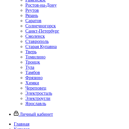
Ростов-на-Дону
Реутов
Рязань
Саратов
Солнечногорск
Санкт-Петербург
Смоленск
Ставрополь
Старая Купавна
Тверь
Томилино
Троицк
Тула
Тамбов
Фрязино
Химки
Череповец
Электросталь
Электроугли
Ярославль
Личный кабинет
Главная