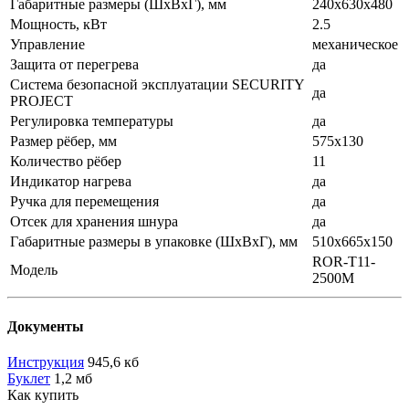
Габаритные размеры (ШxВxГ), мм
240x630x480
Мощность, кВт
2.5
Управление
механическое
Защита от перегрева
да
Система безопасной эксплуатации SECURITY
да
PROJECT
Регулировка температуры
да
Размер рёбер, мм
575x130
Количество рёбер
11
Индикатор нагрева
да
Ручка для перемещения
да
Отсек для хранения шнура
да
Габаритные размеры в упаковке (ШxВxГ), мм
510x665x150
ROR-T11-
Модель
2500M
Документы
Инструкция
945,6 кб
Буклет
1,2 мб
Как купить