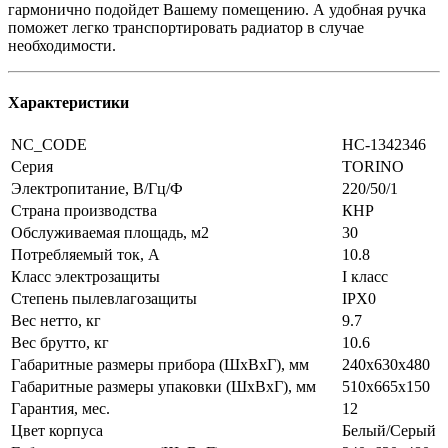
гармонично подойдет Вашему помещению. А удобная ручка
поможет легко транспортировать радиатор в случае
необходимости.
Характеристики
NC_CODE
НС-1342346
Серия
TORINO
Электропитание, В/Гц/Ф
220/50/1
Страна производства
КНР
Обслуживаемая площадь, м2
30
Потребляемый ток, А
10.8
Класс электрозащиты
I класс
Степень пылевлагозащиты
IPX0
Вес нетто, кг
9.7
Вес брутто, кг
10.6
Габаритные размеры прибора (ШxВxГ), мм
240x630x480
Габаритные размеры упаковки (ШxВxГ), мм
510x665x150
Гарантия, мес.
12
Цвет корпуса
Белый/Серый