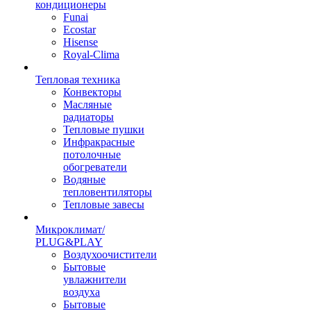
кондиционеры
Funai
Ecostar
Hisense
Royal-Clima
Тепловая техника
Конвекторы
Масляные
радиаторы
Тепловые пушки
Инфракрасные
потолочные
обогреватели
Водяные
тепловентиляторы
Тепловые завесы
Микроклимат/
PLUG&PLAY
Воздухоочистители
Бытовые
увлажнители
воздуха
Бытовые