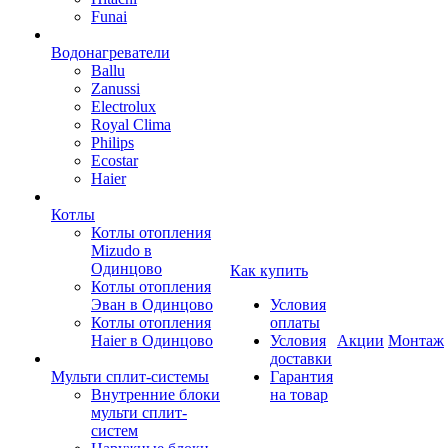
Funai
Водонагреватели
Ballu
Zanussi
Electrolux
Royal Clima
Philips
Ecostar
Haier
Котлы
Котлы отопления
Mizudo в
Одинцово
Как купить
Котлы отопления
Эван в Одинцово
Условия
Котлы отопления
оплаты
Haier в Одинцово
Условия
Акции
Монтаж
доставки
Мульти сплит-системы
Гарантия
Внутренние блоки
на товар
мульти сплит-
систем