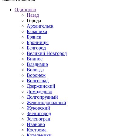
Одинцово
Назад
Города
Архангельск
Балашиха
Брянск
Бронницы
Белгород
Великий Новгород
Видное
Владимир
Вологда
Воронеж
Волгоград
Дзержинский
Домодедово
Долгопрудный
Железнодорожный
Жуковский
Звенигород
Зеленоград
Иваново
Кострома
Котельники