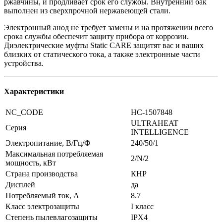
ржавчины, и продливает срок его службы. Внутренний бак
выполнен из сверхпрочной нержавеющей стали.
Электронный анод не требует замены и на протяжении всего
срока службы обеспечит защиту прибора от коррозии.
Диэлектрические муфты Static CARE защитят вас и ваших
близких от статического тока, а также электронные части
устройства.
Характеристики
NC_CODE
НС-1507848
ULTRAHEAT
Серия
INTELLIGENCE
Электропитание, В/Гц/Ф
240/50/1
Максимальная потребляемая
2/N/2
мощность, кВт
Страна производства
КНР
Дисплей
да
Потребляемый ток, А
8.7
Класс электрозащиты
I класс
Степень пылевлагозащиты
IPX4