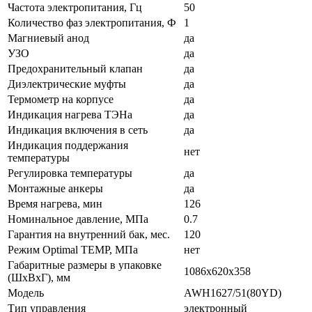
Частота электропитания, Гц
50
Количество фаз электропитания, Ф
1
Магниевый анод
да
УЗО
да
Предохранительный клапан
да
Диэлектрические муфты
да
Термометр на корпусе
да
Индикация нагрева ТЭНа
да
Индикация включения в сеть
да
Индикация поддержания
нет
температуры
Регулировка температуры
да
Монтажные анкеры
да
Время нагрева, мин
126
Номинальное давление, МПа
0.7
Гарантия на внутренний бак, мес.
120
Режим Optimal TEMP, МПа
нет
Габаритные размеры в упаковке
1086x620x358
(ШxВxГ), мм
Модель
AWH1627/51(80YD)
Тип управления
электронный