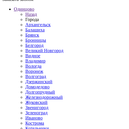
Одинцово
Назад
Города
Архангельск
Балашиха
Брянск
Бронницы
Белгород
Великий Новгород
Видное
Владимир
Вологда
Воронеж
Волгоград
Дзержинский
Домодедово
Долгопрудный
Железнодорожный
Жуковский
Звенигород
Зеленоград
Иваново
Кострома
Котельники