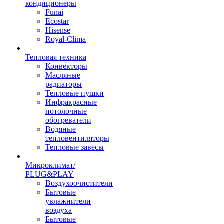
кондиционеры
Funai
Ecostar
Hisense
Royal-Clima
Тепловая техника
Конвекторы
Масляные
радиаторы
Тепловые пушки
Инфракрасные
потолочные
обогреватели
Водяные
тепловентиляторы
Тепловые завесы
Микроклимат/
PLUG&PLAY
Воздухоочистители
Бытовые
увлажнители
воздуха
Бытовые