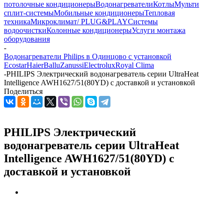
потолочные кондиционеры
Водонагреватели
Котлы
Мульти
сплит-системы
Мобильные кондиционеры
Тепловая
техника
Микроклимат/ PLUG&PLAY
Системы
водоочистки
Колонные кондиционеры
Услуги монтажа
оборудования
-
Водонагреватели Philips в Одинцово с установкой
Ecostar
Haier
Ballu
Zanussi
Electrolux
Royal Clima
-
PHILIPS Электрический водонагреватель серии UltraHeat
Intelligence AWH1627/51(80YD) с доставкой и установкой
Поделиться
PHILIPS Электрический
водонагреватель серии UltraHeat
Intelligence AWH1627/51(80YD) с
доставкой и установкой