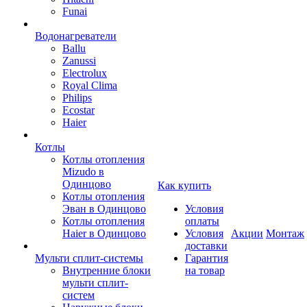
Funai
Водонагреватели
Ballu
Zanussi
Electrolux
Royal Clima
Philips
Ecostar
Haier
Котлы
Котлы отопления
Mizudo в
Одинцово
Как купить
Котлы отопления
Эван в Одинцово
Условия
Котлы отопления
оплаты
Haier в Одинцово
Условия
Акции
Монтаж
доставки
Мульти сплит-системы
Гарантия
Внутренние блоки
на товар
мульти сплит-
систем