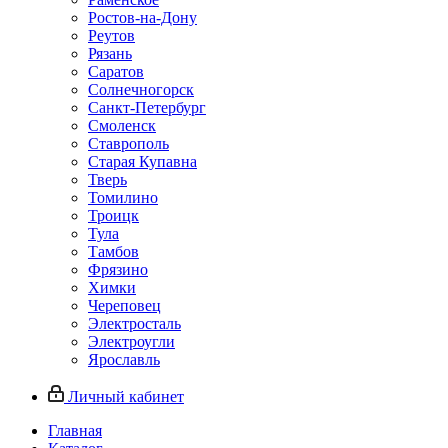
Ростов-на-Дону
Реутов
Рязань
Саратов
Солнечногорск
Санкт-Петербург
Смоленск
Ставрополь
Старая Купавна
Тверь
Томилино
Троицк
Тула
Тамбов
Фрязино
Химки
Череповец
Электросталь
Электроугли
Ярославль
Личный кабинет
Главная