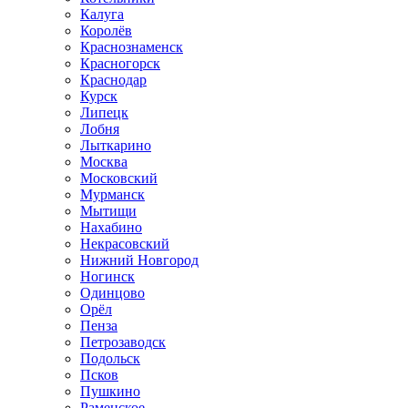
Калуга
Королёв
Краснознаменск
Красногорск
Краснодар
Курск
Липецк
Лобня
Лыткарино
Москва
Московский
Мурманск
Мытищи
Нахабино
Некрасовский
Нижний Новгород
Ногинск
Одинцово
Орёл
Пенза
Петрозаводск
Подольск
Псков
Пушкино
Раменское