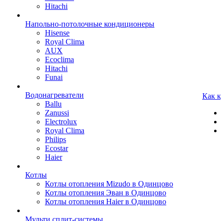
Hitachi
Напольно-потолочные кондиционеры
Hisense
Royal Clima
AUX
Ecoclima
Hitachi
Funai
Водонагреватели
Как 
Ballu
Zanussi
Electrolux
Royal Clima
Philips
Ecostar
Haier
Котлы
Котлы отопления Mizudo в Одинцово
Котлы отопления Эван в Одинцово
Котлы отопления Haier в Одинцово
Мульти сплит-системы