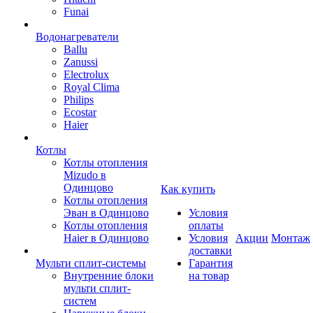
Funai
Водонагреватели
Ballu
Zanussi
Electrolux
Royal Clima
Philips
Ecostar
Haier
Котлы
Котлы отопления
Mizudo в
Одинцово
Как купить
Котлы отопления
Эван в Одинцово
Условия
Котлы отопления
оплаты
Haier в Одинцово
Условия
Акции
Монтаж
доставки
Мульти сплит-системы
Гарантия
Внутренние блоки
на товар
мульти сплит-
систем