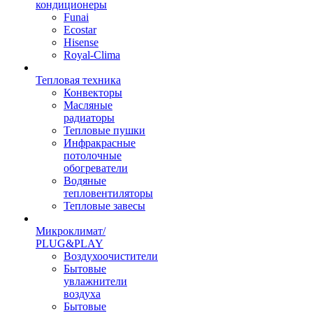
кондиционеры
Funai
Ecostar
Hisense
Royal-Clima
Тепловая техника
Конвекторы
Масляные
радиаторы
Тепловые пушки
Инфракрасные
потолочные
обогреватели
Водяные
тепловентиляторы
Тепловые завесы
Микроклимат/
PLUG&PLAY
Воздухоочистители
Бытовые
увлажнители
воздуха
Бытовые