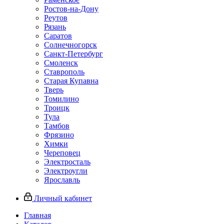
Ростов-на-Дону
Реутов
Рязань
Саратов
Солнечногорск
Санкт-Петербург
Смоленск
Ставрополь
Старая Купавна
Тверь
Томилино
Троицк
Тула
Тамбов
Фрязино
Химки
Череповец
Электросталь
Электроугли
Ярославль
Личный кабинет
Главная