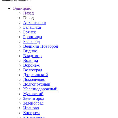
Одинцово
Назад
Города
Архангельск
Балашиха
Брянск
Бронницы
Белгород
Великий Новгород
Видное
Владимир
Вологда
Воронеж
Волгоград
Дзержинский
Домодедово
Долгопрудный
Железнодорожный
Жуковский
Звенигород
Зеленоград
Иваново
Кострома
Котельники