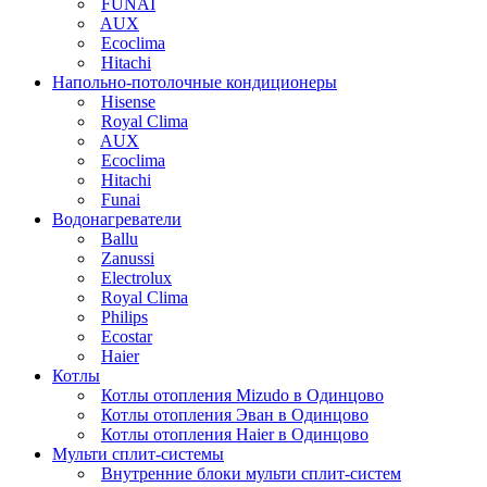
FUNAI
AUX
Ecoclima
Hitachi
Напольно-потолочные кондиционеры
Hisense
Royal Clima
AUX
Ecoclima
Hitachi
Funai
Водонагреватели
Ballu
Zanussi
Electrolux
Royal Clima
Philips
Ecostar
Haier
Котлы
Котлы отопления Mizudo в Одинцово
Котлы отопления Эван в Одинцово
Котлы отопления Haier в Одинцово
Мульти сплит-системы
Внутренние блоки мульти сплит-систем