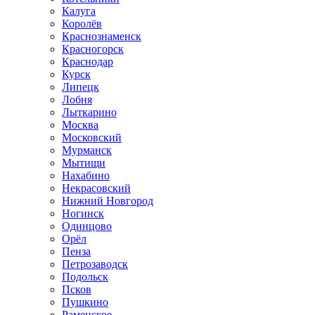
Калуга
Королёв
Краснознаменск
Красногорск
Краснодар
Курск
Липецк
Лобня
Лыткарино
Москва
Московский
Мурманск
Мытищи
Нахабино
Некрасовский
Нижний Новгород
Ногинск
Одинцово
Орёл
Пенза
Петрозаводск
Подольск
Псков
Пушкино
Раменское