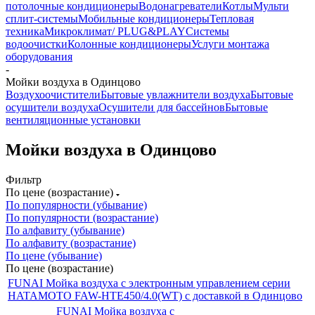
потолочные кондиционеры
Водонагреватели
Котлы
Мульти
сплит-системы
Мобильные кондиционеры
Тепловая
техника
Микроклимат/ PLUG&PLAY
Системы
водоочистки
Колонные кондиционеры
Услуги монтажа
оборудования
-
Мойки воздуха в Одинцово
Воздухоочистители
Бытовые увлажнители воздуха
Бытовые
осушители воздуха
Осушители для бассейнов
Бытовые
вентиляционные установки
Мойки воздуха в Одинцово
Фильтр
По цене (возрастание)
По популярности (убывание)
По популярности (возрастание)
По алфавиту (убывание)
По алфавиту (возрастание)
По цене (убывание)
По цене (возрастание)
FUNAI Мойка воздуха с электронным управлением серии
HATAMOTO FAW-HTE450/4.0(WT) с доставкой в Одинцово
FUNAI Мойка воздуха с