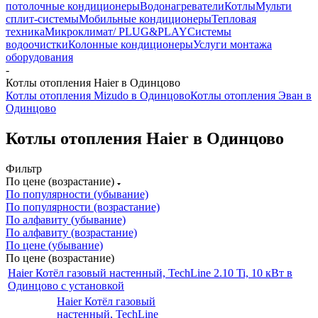
потолочные кондиционеры
Водонагреватели
Котлы
Мульти
сплит-системы
Мобильные кондиционеры
Тепловая
техника
Микроклимат/ PLUG&PLAY
Системы
водоочистки
Колонные кондиционеры
Услуги монтажа
оборудования
-
Котлы отопления Haier в Одинцово
Котлы отопления Mizudo в Одинцово
Котлы отопления Эван в
Одинцово
Котлы отопления Haier в Одинцово
Фильтр
По цене (возрастание)
По популярности (убывание)
По популярности (возрастание)
По алфавиту (убывание)
По алфавиту (возрастание)
По цене (убывание)
По цене (возрастание)
Haier Котёл газовый настенный, TechLine 2.10 Ti, 10 кВт в
Одинцово с установкой
Haier Котёл газовый
настенный, TechLine