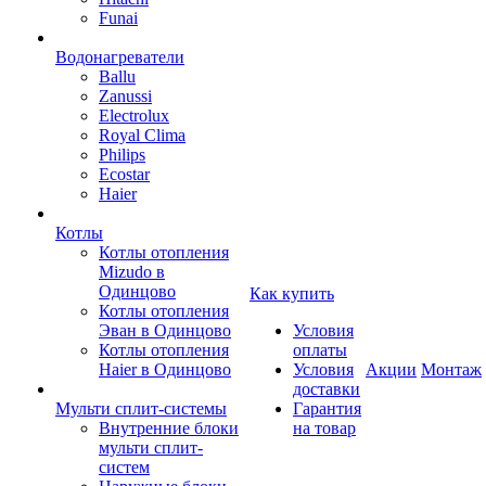
Funai
Водонагреватели
Ballu
Zanussi
Electrolux
Royal Clima
Philips
Ecostar
Haier
Котлы
Котлы отопления
Mizudo в
Одинцово
Как купить
Котлы отопления
Эван в Одинцово
Условия
Котлы отопления
оплаты
Haier в Одинцово
Условия
Акции
Монтаж
доставки
Мульти сплит-системы
Гарантия
Внутренние блоки
на товар
мульти сплит-
систем