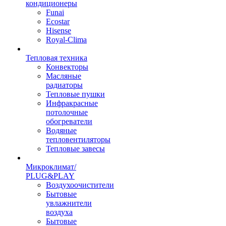
кондиционеры
Funai
Ecostar
Hisense
Royal-Clima
Тепловая техника
Конвекторы
Масляные
радиаторы
Тепловые пушки
Инфракрасные
потолочные
обогреватели
Водяные
тепловентиляторы
Тепловые завесы
Микроклимат/
PLUG&PLAY
Воздухоочистители
Бытовые
увлажнители
воздуха
Бытовые