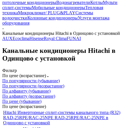
потолочные кондиционеры
Водонагреватели
Котлы
Мульти
сплит-системы
Мобильные кондиционеры
Тепловая
техника
Микроклимат/ PLUG&PLAY
Системы
водоочистки
Колонные кондиционеры
Услуги монтажа
оборудования
-
Канальные кондиционеры Hitachi в Одинцово с установкой
AUX
Ecoclima
Hisense
Royal Clima
FUNAI
Канальные кондиционеры Hitachi в
Одинцово с установкой
Фильтр
По цене (возрастание)
По популярности (убывание)
По популярности (возрастание)
По алфавиту (убывание)
По алфавиту (возрастание)
По цене (убывание)
По цене (возрастание)
Hitachi Инверторные сплит-системы канального типа (R32)
RAD-25RPE/RAC-25NPE RAD-25RPE/RAC-25NPE в
Одинцово с установкой