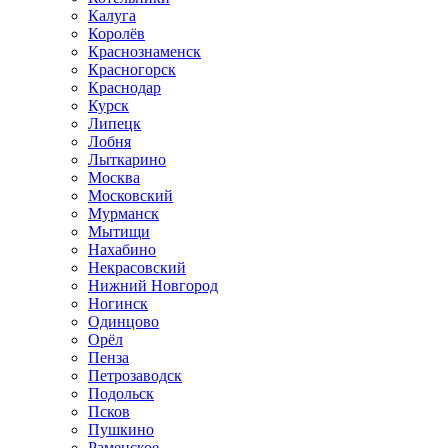
Калуга
Королёв
Краснознаменск
Красногорск
Краснодар
Курск
Липецк
Лобня
Лыткарино
Москва
Московский
Мурманск
Мытищи
Нахабино
Некрасовский
Нижний Новгород
Ногинск
Одинцово
Орёл
Пенза
Петрозаводск
Подольск
Псков
Пушкино
Раменское