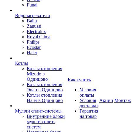
Funai
Водонагреватели
Ballu
Zanussi
Electrolux
Royal Clima
Philips
Ecostar
Haier
Котлы
Котлы отопления
Mizudo в
Одинцово
Как купить
Котлы отопления
Эван в Одинцово
Условия
Котлы отопления
оплаты
Haier в Одинцово
Условия
Акции
Монтаж
доставки
Мульти сплит-системы
Гарантия
Внутренние блоки
на товар
мульти сплит-
систем