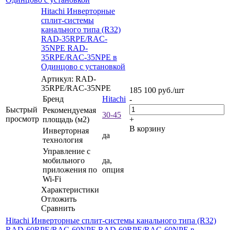
Hitachi Инверторные
сплит-системы
канального типа (R32)
RAD-35RPE/RAC-
35NPE RAD-
35RPE/RAC-35NPE в
Одинцово с установкой
Артикул: RAD-
35RPE/RAC-35NPE
185 100
руб.
/шт
Бренд
Hitachi
-
Быстрый
Рекомендуемая
30-45
просмотр
площадь (м2)
+
В корзину
Инверторная
да
технология
Управление c
мобильного
да,
приложения по
опция
Wi-Fi
Характеристики
Отложить
Сравнить
Hitachi Инверторные сплит-системы канального типа (R32)
RAD-60RPE/RAC-60NPE RAD-60RPE/RAC-60NPE в