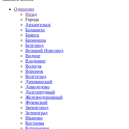
Одинцово
Назад
Города
Архангельск
Балашиха
Брянск
Бронницы
Белгород
Великий Новгород
Видное
Владимир
Вологда
Воронеж
Волгоград
Дзержинский
Домодедово
Долгопрудный
Железнодорожный
Жуковский
Звенигород
Зеленоград
Иваново
Кострома
Котельники