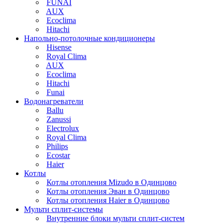
FUNAI
AUX
Ecoclima
Hitachi
Напольно-потолочные кондиционеры
Hisense
Royal Clima
AUX
Ecoclima
Hitachi
Funai
Водонагреватели
Ballu
Zanussi
Electrolux
Royal Clima
Philips
Ecostar
Haier
Котлы
Котлы отопления Mizudo в Одинцово
Котлы отопления Эван в Одинцово
Котлы отопления Haier в Одинцово
Мульти сплит-системы
Внутренние блоки мульти сплит-систем