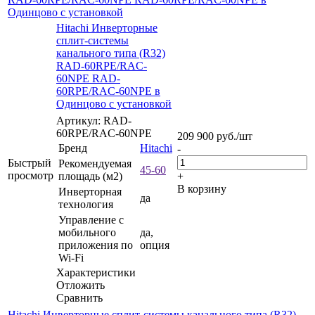
Одинцово с установкой
Hitachi Инверторные
сплит-системы
канального типа (R32)
RAD-60RPE/RAC-
60NPE RAD-
60RPE/RAC-60NPE в
Одинцово с установкой
Артикул: RAD-
60RPE/RAC-60NPE
209 900
руб.
/шт
Бренд
Hitachi
-
Быстрый
Рекомендуемая
45-60
просмотр
площадь (м2)
+
В корзину
Инверторная
да
технология
Управление c
мобильного
да,
приложения по
опция
Wi-Fi
Характеристики
Отложить
Сравнить
Hitachi Инверторные сплит-системы канального типа (R32)