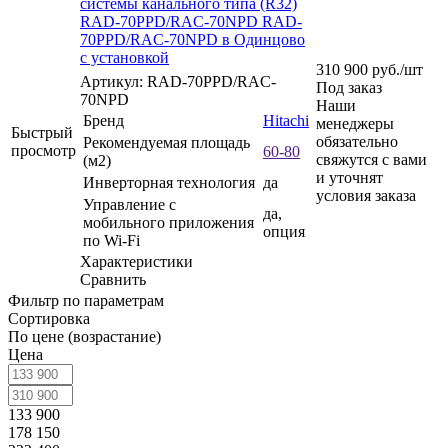
системы канального типа (R32)
RAD-70PPD/RAC-70NPD RAD-
70PPD/RAC-70NPD в Одинцово
с установкой
310 900
руб.
/шт
Артикул: RAD-70PPD/RAC-
Под заказ
70NPD
Наши
Бренд
Hitachi
менеджеры
Быстрый
обязательно
Рекомендуемая площадь
просмотр
60-80
свяжутся с вами
(м2)
и уточнят
Инверторная технология
да
условия заказа
Управление c
да,
мобильного приложения
опция
по Wi-Fi
Характеристики
Сравнить
Фильтр по параметрам
Сортировка
По цене (возрастание)
Цена
133 900
178 150