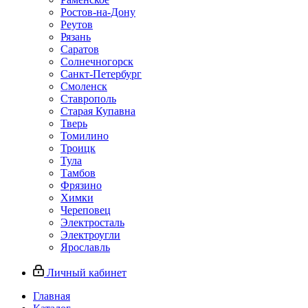
Ростов-на-Дону
Реутов
Рязань
Саратов
Солнечногорск
Санкт-Петербург
Смоленск
Ставрополь
Старая Купавна
Тверь
Томилино
Троицк
Тула
Тамбов
Фрязино
Химки
Череповец
Электросталь
Электроугли
Ярославль
Личный кабинет
Главная