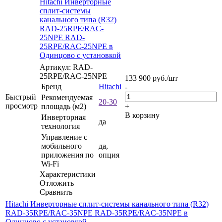
Hitachi Инверторные
сплит-системы
канального типа (R32)
RAD-25RPE/RAC-
25NPE RAD-
25RPE/RAC-25NPE в
Одинцово с установкой
Артикул: RAD-
25RPE/RAC-25NPE
133 900
руб.
/шт
Бренд
Hitachi
-
Быстрый
Рекомендуемая
20-30
просмотр
площадь (м2)
+
В корзину
Инверторная
да
технология
Управление c
мобильного
да,
приложения по
опция
Wi-Fi
Характеристики
Отложить
Сравнить
Hitachi Инверторные сплит-системы канального типа (R32)
RAD-35RPE/RAC-35NPE RAD-35RPE/RAC-35NPE в
Одинцово с установкой