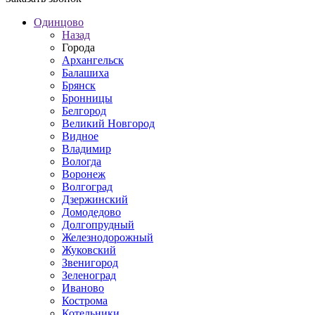
Одинцово
Назад
Города
Архангельск
Балашиха
Брянск
Бронницы
Белгород
Великий Новгород
Видное
Владимир
Вологда
Воронеж
Волгоград
Дзержинский
Домодедово
Долгопрудный
Железнодорожный
Жуковский
Звенигород
Зеленоград
Иваново
Кострома
Котельники