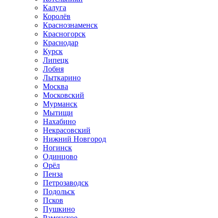
Калуга
Королёв
Краснознаменск
Красногорск
Краснодар
Курск
Липецк
Лобня
Лыткарино
Москва
Московский
Мурманск
Мытищи
Нахабино
Некрасовский
Нижний Новгород
Ногинск
Одинцово
Орёл
Пенза
Петрозаводск
Подольск
Псков
Пушкино
Раменское