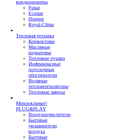
кондиционеры
Funai
Ecostar
Hisense
Royal-Clima
Тепловая техника
Конвекторы
Масляные
радиаторы
Тепловые пушки
Инфракрасные
потолочные
обогреватели
Водяные
тепловентиляторы
Тепловые завесы
Микроклимат/
PLUG&PLAY
Воздухоочистители
Бытовые
увлажнители
воздуха
Бытовые