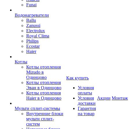
Funai
Водонагреватели
Ballu
Zanussi
Electrolux
Royal Clima
Philips
Ecostar
Haier
Котлы
Котлы отопления
Mizudo в
Одинцово
Как купить
Котлы отопления
Эван в Одинцово
Условия
Котлы отопления
оплаты
Haier в Одинцово
Условия
Акции
Монтаж
доставки
Мульти сплит-системы
Гарантия
Внутренние блоки
на товар
мульти сплит-
систем