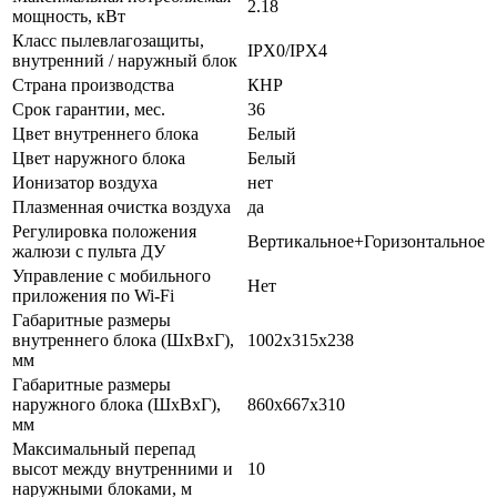
2.18
мощность, кВт
Класс пылевлагозащиты,
IPX0/IPX4
внутренний / наружный блок
Страна производства
КНР
Срок гарантии, мес.
36
Цвет внутреннего блока
Белый
Цвет наружного блока
Белый
Ионизатор воздуха
нет
Плазменная очистка воздуха
да
Регулировка положения
Вертикальное+Горизонтальное
жалюзи с пульта ДУ
Управление c мобильного
Нет
приложения по Wi-Fi
Габаритные размеры
внутреннего блока (ШхВхГ),
1002х315х238
мм
Габаритные размеры
наружного блока (ШхВхГ),
860х667х310
мм
Максимальный перепад
высот между внутренними и
10
наружными блоками, м