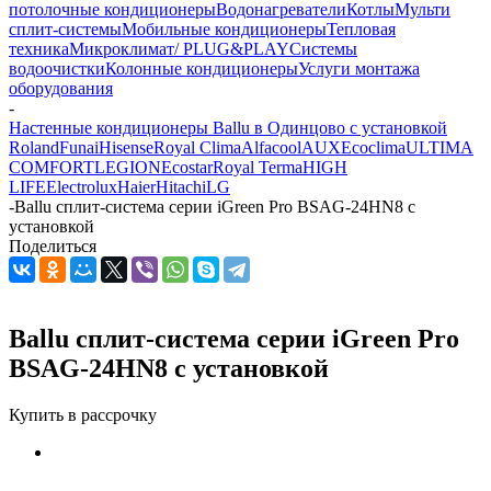
потолочные кондиционеры
Водонагреватели
Котлы
Мульти
сплит-системы
Мобильные кондиционеры
Тепловая
техника
Микроклимат/ PLUG&PLAY
Системы
водоочистки
Колонные кондиционеры
Услуги монтажа
оборудования
-
Настенные кондиционеры Ballu в Одинцово с установкой
Roland
Funai
Hisense
Royal Clima
Alfacool
AUX
Ecoclima
ULTIMA
COMFORT
LEGION
Ecostar
Royal Terma
HIGH
LIFE
Electrolux
Haier
Hitachi
LG
-
Ballu сплит-система серии iGreen Pro BSAG-24HN8 с
установкой
Поделиться
Ballu сплит-система серии iGreen Pro
BSAG-24HN8 с установкой
Купить в рассрочку