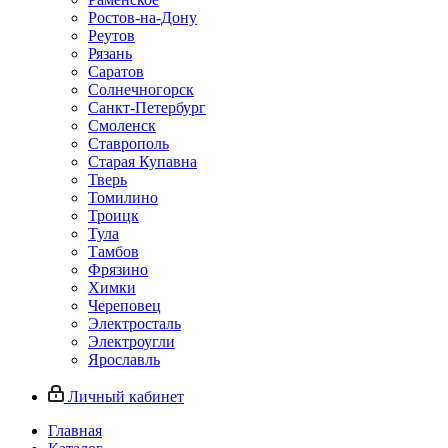
Ростов-на-Дону
Реутов
Рязань
Саратов
Солнечногорск
Санкт-Петербург
Смоленск
Ставрополь
Старая Купавна
Тверь
Томилино
Троицк
Тула
Тамбов
Фрязино
Химки
Череповец
Электросталь
Электроугли
Ярославль
Личный кабинет
Главная