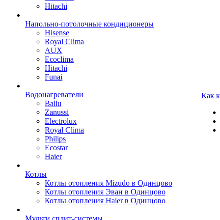
Hitachi
Напольно-потолочные кондиционеры
Hisense
Royal Clima
AUX
Ecoclima
Hitachi
Funai
Водонагреватели
Как 
Ballu
Zanussi
Electrolux
Royal Clima
Philips
Ecostar
Haier
Котлы
Котлы отопления Mizudo в Одинцово
Котлы отопления Эван в Одинцово
Котлы отопления Haier в Одинцово
Мульти сплит-системы