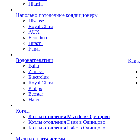
Hitachi
Напольно-потолочные кондиционеры
Hisense
Royal Clima
AUX
Ecoclima
Hitachi
Funai
Водонагреватели
Как 
Ballu
Zanussi
Electrolux
Royal Clima
Philips
Ecostar
Haier
Котлы
Котлы отопления Mizudo в Одинцово
Котлы отопления Эван в Одинцово
Котлы отопления Haier в Одинцово
Мульти сплит-системы