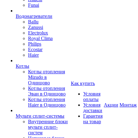
Funai
Водонагреватели
Ballu
Zanussi
Electrolux
Royal Clima
Philips
Ecostar
Haier
Котлы
Котлы отопления
Mizudo в
Одинцово
Как купить
Котлы отопления
Эван в Одинцово
Условия
Котлы отопления
оплаты
Haier в Одинцово
Условия
Акции
Монтаж
доставки
Мульти сплит-системы
Гарантия
Внутренние блоки
на товар
мульти сплит-
систем