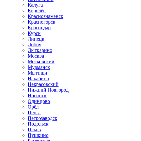
Калуга
Королёв
Краснознаменск
Красногорск
Краснодар
Курск
Липецк
Лобня
Лыткарино
Москва
Московский
Мурманск
Мытищи
Нахабино
Некрасовский
Нижний Новгород
Ногинск
Одинцово
Орёл
Пенза
Петрозаводск
Подольск
Псков
Пушкино
Раменское