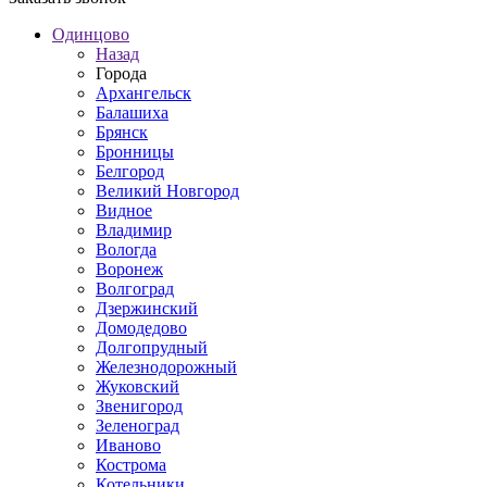
Одинцово
Назад
Города
Архангельск
Балашиха
Брянск
Бронницы
Белгород
Великий Новгород
Видное
Владимир
Вологда
Воронеж
Волгоград
Дзержинский
Домодедово
Долгопрудный
Железнодорожный
Жуковский
Звенигород
Зеленоград
Иваново
Кострома
Котельники