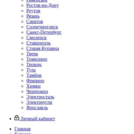
Ростов-на-Дону
Реутов
Рязань
Саратов
Солнечногорск
Санкт-Петербург
Смоленск
Ставрополь
Старая Купавна
Тверь
Томилино
Троицк
Тула
Тамбов
Фрязино
Химки
Череповец
Электросталь
Электроугли
Ярославль
Личный кабинет
Главная