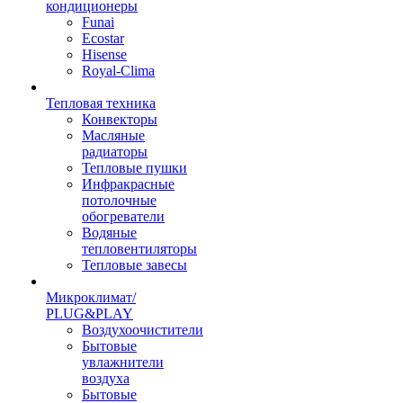
кондиционеры
Funai
Ecostar
Hisense
Royal-Clima
Тепловая техника
Конвекторы
Масляные
радиаторы
Тепловые пушки
Инфракрасные
потолочные
обогреватели
Водяные
тепловентиляторы
Тепловые завесы
Микроклимат/
PLUG&PLAY
Воздухоочистители
Бытовые
увлажнители
воздуха
Бытовые