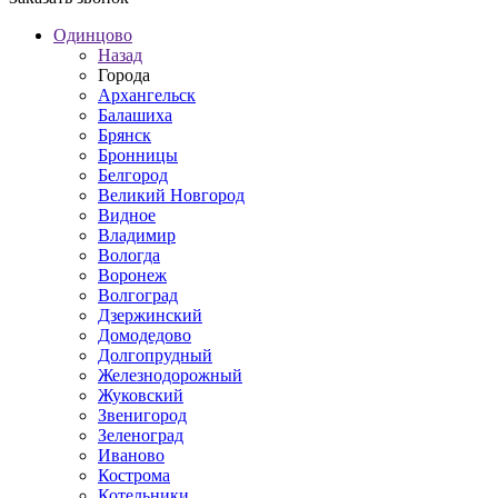
Одинцово
Назад
Города
Архангельск
Балашиха
Брянск
Бронницы
Белгород
Великий Новгород
Видное
Владимир
Вологда
Воронеж
Волгоград
Дзержинский
Домодедово
Долгопрудный
Железнодорожный
Жуковский
Звенигород
Зеленоград
Иваново
Кострома
Котельники