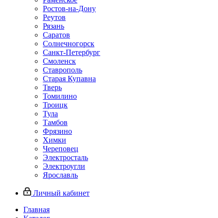
Ростов-на-Дону
Реутов
Рязань
Саратов
Солнечногорск
Санкт-Петербург
Смоленск
Ставрополь
Старая Купавна
Тверь
Томилино
Троицк
Тула
Тамбов
Фрязино
Химки
Череповец
Электросталь
Электроугли
Ярославль
Личный кабинет
Главная