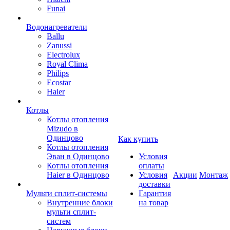
Funai
Водонагреватели
Ballu
Zanussi
Electrolux
Royal Clima
Philips
Ecostar
Haier
Котлы
Котлы отопления
Mizudo в
Одинцово
Как купить
Котлы отопления
Эван в Одинцово
Условия
Котлы отопления
оплаты
Haier в Одинцово
Условия
Акции
Монтаж
доставки
Мульти сплит-системы
Гарантия
Внутренние блоки
на товар
мульти сплит-
систем