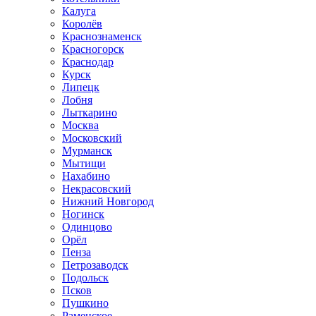
Калуга
Королёв
Краснознаменск
Красногорск
Краснодар
Курск
Липецк
Лобня
Лыткарино
Москва
Московский
Мурманск
Мытищи
Нахабино
Некрасовский
Нижний Новгород
Ногинск
Одинцово
Орёл
Пенза
Петрозаводск
Подольск
Псков
Пушкино
Раменское